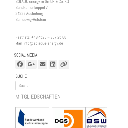
SOLADÜ energy re GmbH & Co. KG
Sandkuhlenkoppel 7
24326 Ascheberg
Schleswig-Holstein
Festnetz: +49 4526 – 907 25 68
Mail:
info@soladue-energy.de
SOCIAL MEDIA
Facebook
Googleplus
E-
LinkedIn
Verknüpfung
Mail
SUCHE
Suchen
nach:
MITGLIEDSCHAFTEN