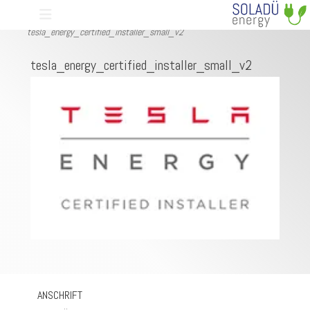
Primäres Menü
Zum
Start
Strom speichern und nach Bedarf abrufen!
Inhalt
tesla_energy_certified_installer_small_v2
springen
tesla_energy_certified_installer_small_v2
ollapse
ild
enu
ollapse
ild
enu
ollapse
ild
enu
ANSCHRIFT