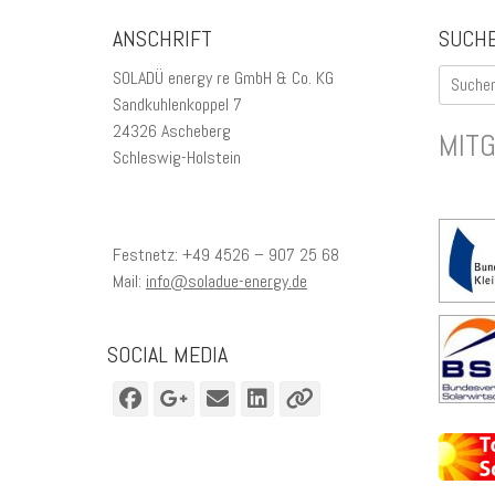
ANSCHRIFT
SUCH
Suchen
SOLADÜ energy re GmbH & Co. KG
nach:
Sandkuhlenkoppel 7
24326 Ascheberg
MIT
Schleswig-Holstein
Festnetz: +49 4526 – 907 25 68
Mail:
info@soladue-energy.de
SOCIAL MEDIA
Facebook
Googleplus
E-
LinkedIn
Verknüpfung
Mail