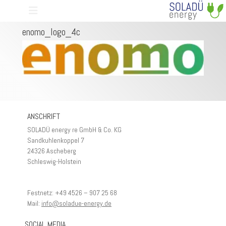
Primäres Menü
Zum
Start
VERANSTALTUNGEN
enomo_logo_4c
Inhalt
springen
enomo_logo_4c
ANSCHRIFT
ollapse
ild
SOLADÜ energy re GmbH & Co. KG
enu
Sandkuhlenkoppel 7
ollapse
ild
24326 Ascheberg
enu
Schleswig-Holstein
Festnetz: +49 4526 – 907 25 68
ollapse
ild
Mail:
info@soladue-energy.de
enu
SOCIAL MEDIA