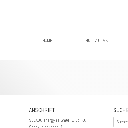
Start
Mit Photovoltaik einfach Strom selbst produzieren!
Solarfrontier
Primäres Menü
Zum
HOME
PHOTOVOLTAIK
Inhalt
springen
ANSCHRIFT
SUCH
Suchen
SOLADÜ energy re GmbH & Co. KG
nach:
Sandkuhlenkoppel 7