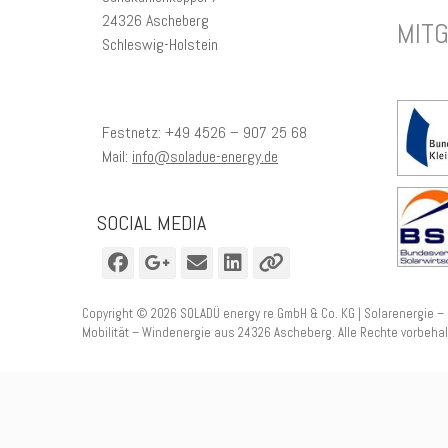
24326 Ascheberg
MIT
Schleswig-Holstein
Festnetz: +49 4526 – 907 25 68
Mail:
info@soladue-energy.de
SOCIAL MEDIA
Facebook
Googleplus
E-
LinkedIn
Verknüpfung
Mail
Copyright © 2026
SOLADÜ energy re GmbH & Co. KG | Solarenergie –
Mobilität – Windenergie aus 24326 Ascheberg
. Alle Rechte vorbehal